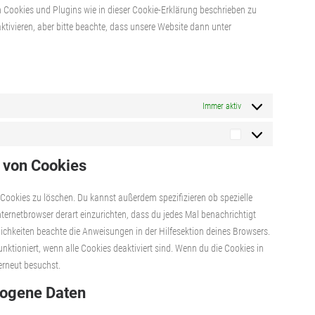
on Cookies und Plugins wie in dieser Cookie-Erklärung beschrieben zu
sonstiges
ivieren, aber bitte beachte, dass unsere Website dann unter
Immer aktiv
Marketing
 von Cookies
ookies zu löschen. Du kannst außerdem spezifizieren ob spezielle
Internetbrowser derart einzurichten, dass du jedes Mal benachrichtigt
glichkeiten beachte die Anweisungen in der Hilfesektion deines Browsers.
nktioniert, wenn alle Cookies deaktiviert sind. Wenn du die Cookies in
erneut besuchst.
zogene Daten