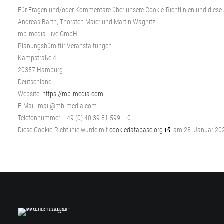
Für Fragen und/oder Kommentare über unsere Cookie-Richtlinien und diese A
Andreas Barth, Thorsten Maier und Martin Wagnitz
mb-media Live GmbH
Planungsbüro für Veranstaltungen
Kampstraße 4
20357 Hamburg
Deutschland
Website:
https://mb-media.com
E-Mail:
mail@
mb-media.com
Telefonnummer: +49 (0) 40 39 81 599 – 0
Diese Cookie-Richtlinie wurde mit
cookiedatabase.org
am 28. Januar 2022