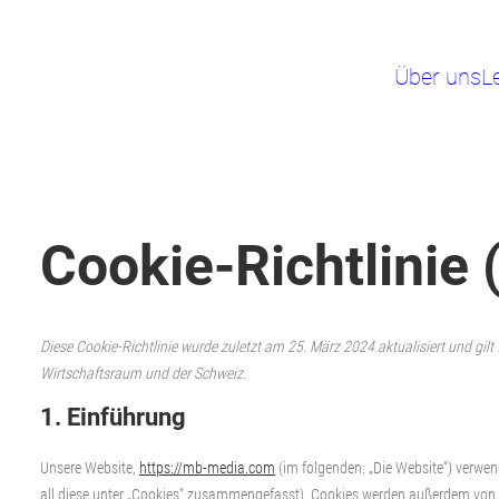
Über uns
L
Cookie-Richtlinie 
Diese Cookie-Richtlinie wurde zuletzt am 25. März 2024 aktualisiert und gi
Wirtschaftsraum und der Schweiz.
1. Einführung
Unsere Website,
https://mb-media.com
(im folgenden: „Die Website“) verwen
all diese unter „Cookies“ zusammengefasst). Cookies werden außerdem von u