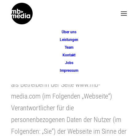
Über uns
Leistungen
Datenschutzerklärung
Team
Kontakt
Die mb-media Live GmbH, Kampstraße 4,
Jobs
Impressum
20357 Hamburg (im Folgenden: „Wir“), ist
als Betreiberin der Seite www.mb-
media.com (im Folgenden „Webseite“)
Verantwortlicher für die
personenbezogenen Daten der Nutzer (im
Folgenden: „Sie“) der Webseite im Sinne der